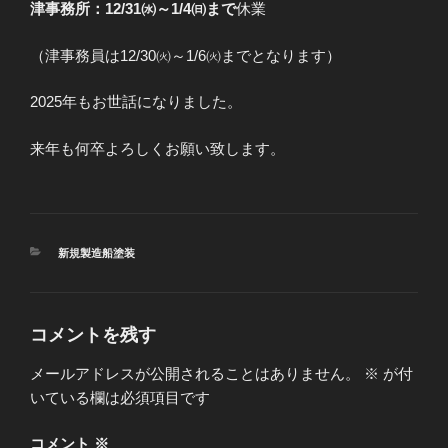
津事務所：
12/31㈬～1/4㈰
まで
休業
（津事務員は12/30㈫～1/6㈫までとなります）
2025年もお世話になりました。
来年も何卒よろしくお願い致します。
カ
新規製造船塗装
テ
ゴ
リ
ー
コメントを残す
メールアドレスが公開されることはありません。
※
が付
いている欄は必須項目です
コメント
※