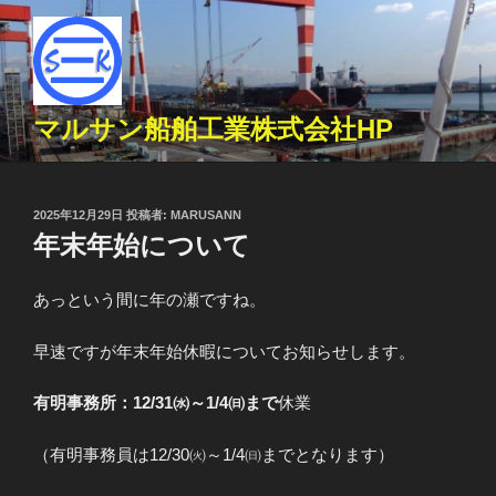
コ
ン
テ
ン
ツ
マルサン船舶工業株式会社HP
へ
ス
キ
投
2025年12月29日
投稿者:
MARUSANN
ッ
稿
年末年始について
プ
日:
あっという間に年の瀬ですね。
早速ですが年末年始休暇についてお知らせします。
有明事務所：12/31㈬～1/4㈰まで
休業
（有明事務員は12/30㈫～1/4㈰までとなります）