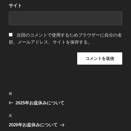
サイト
次回のコメントで使用するためブラウザーに自分の名
前、メールアドレス、サイトを保存する。
投
前
前
稿
の
2025年お盆休みについて
ナ
投
ビ
稿
次
次
ゲ
の
2026年お盆休みについて
投